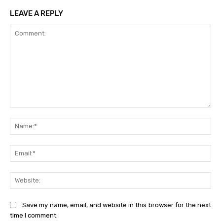
LEAVE A REPLY
Comment:
Na
Ema
Web
Save my name, email, and website in this browser for the next
time I comment.