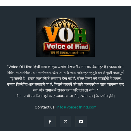
"Voice Of Hind हिन्दी भाषा की एक अत्यंत विश्वसनीय समाचार वेबसाइट है। पाठक देश-
विदेश, राज्य-जिला, धर्म-मनोरंजन, खेल जगत के साथ जॉब-एंड-एजुकेशन से जुड़ी महत्वपूर्ण
पढ़ सकते है। हमारा लक्ष्य सिर्फ समाचार देना नहीं है, बल्कि विषयों की गहराईयों में जाकर,
उनको विश्लेषित और समझाने का है, जिससे पाठकों को सही जानकारी के साथ जागरूक कर
सके और समाज में सकारात्मक परिवर्तन ला सकें।"
नोट:- सभी वाद जिला एवं सत्र न्यायालय-जालौन, स्थान-उरई के अधीन होंगे।
Contact us:
info@voiceofhind.com