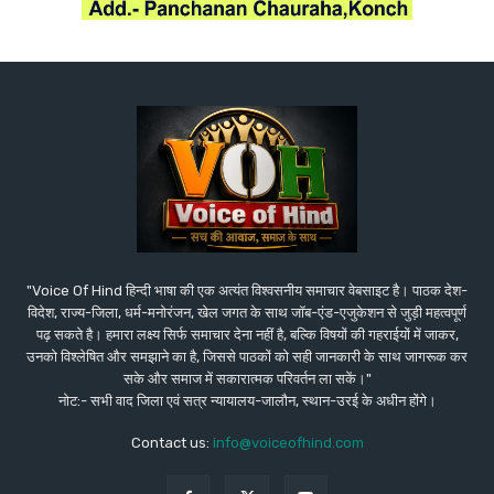
"Voice Of Hind हिन्दी भाषा की एक अत्यंत विश्वसनीय समाचार वेबसाइट है। पाठक देश-
विदेश, राज्य-जिला, धर्म-मनोरंजन, खेल जगत के साथ जॉब-एंड-एजुकेशन से जुड़ी महत्वपूर्ण
पढ़ सकते है। हमारा लक्ष्य सिर्फ समाचार देना नहीं है, बल्कि विषयों की गहराईयों में जाकर,
उनको विश्लेषित और समझाने का है, जिससे पाठकों को सही जानकारी के साथ जागरूक कर
सके और समाज में सकारात्मक परिवर्तन ला सकें।"
नोट:- सभी वाद जिला एवं सत्र न्यायालय-जालौन, स्थान-उरई के अधीन होंगे।
Contact us:
info@voiceofhind.com