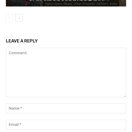
LEAVE A REPLY
Comment:
Na
Ema