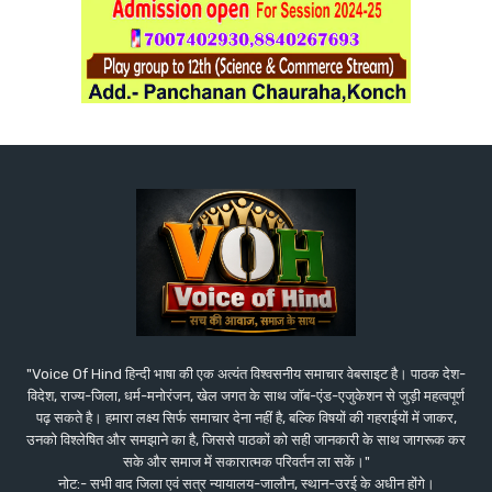
"Voice Of Hind हिन्दी भाषा की एक अत्यंत विश्वसनीय समाचार वेबसाइट है। पाठक देश-
विदेश, राज्य-जिला, धर्म-मनोरंजन, खेल जगत के साथ जॉब-एंड-एजुकेशन से जुड़ी महत्वपूर्ण
पढ़ सकते है। हमारा लक्ष्य सिर्फ समाचार देना नहीं है, बल्कि विषयों की गहराईयों में जाकर,
उनको विश्लेषित और समझाने का है, जिससे पाठकों को सही जानकारी के साथ जागरूक कर
सके और समाज में सकारात्मक परिवर्तन ला सकें।"
नोट:- सभी वाद जिला एवं सत्र न्यायालय-जालौन, स्थान-उरई के अधीन होंगे।