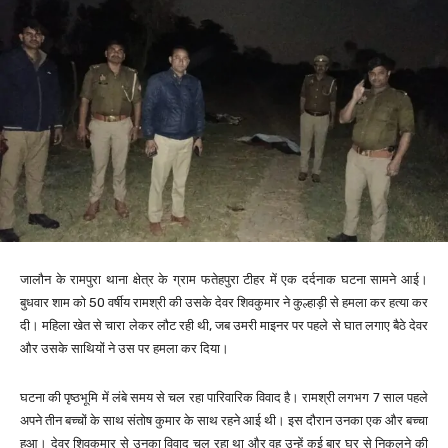
जालौन के रामपुरा थाना क्षेत्र के ग्राम फतेहपुरा टीहर में एक दर्दनाक घटना सामने आई।
बुधवार शाम को 50 वर्षीय रामश्री की उसके देवर शिवकुमार ने कुल्हाड़ी से हमला कर हत्या कर
दी। महिला खेत से चारा लेकर लौट रही थी, जब उमरी माइनर पर पहले से घात लगाए बैठे देवर
और उसके साथियों ने उस पर हमला कर दिया।
घटना की पृष्ठभूमि में लंबे समय से चल रहा पारिवारिक विवाद है। रामश्री लगभग 7 साल पहले
अपने तीन बच्चों के साथ संतोष कुमार के साथ रहने आई थी। इस दौरान उनका एक और बच्चा
हुआ। देवर शिवकुमार से उनका विवाद चल रहा था और वह उन्हें कई बार घर से निकलने की