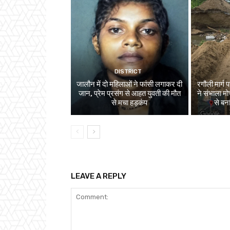
DISTRICT
जालौन में दो महिलाओं ने फांसी लगाकर दी
रगौली मार्ग
जान, प्रेम प्रसंग से आहत युवती की मौत
ने संभाला मोर्
से मचा हड़कंप
से बन
LEAVE A REPLY