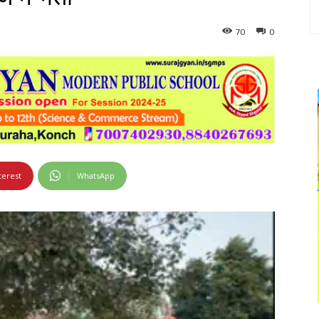
70
0
terest
WhatsApp