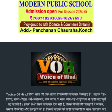
"Voice Of Hind हिन्दी भाषा की एक अत्यंत विश्वसनीय समाचार वेबसाइट है। पाठक देश-
विदेश, राज्य-जिला, धर्म-मनोरंजन, खेल जगत के साथ जॉब-एंड-एजुकेशन से जुड़ी महत्वपूर्ण
पढ़ सकते है। हमारा लक्ष्य सिर्फ समाचार देना नहीं है, बल्कि विषयों की गहराईयों में जाकर,
उनको विश्लेषित और समझाने का है, जिससे पाठकों को सही जानकारी के साथ जागरूक कर