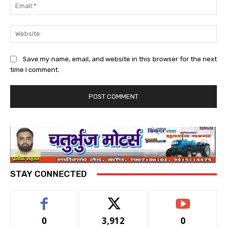
Ema
Web
Save my name, email, and website in this browser for the next
time I comment.
STAY CONNECTED
0
3,912
0