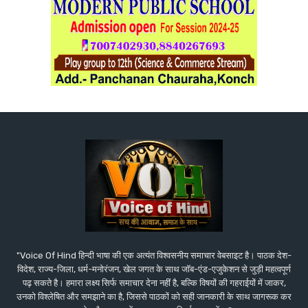
"Voice Of Hind हिन्दी भाषा की एक अत्यंत विश्वसनीय समाचार वेबसाइट है। पाठक देश-
विदेश, राज्य-जिला, धर्म-मनोरंजन, खेल जगत के साथ जॉब-एंड-एजुकेशन से जुड़ी महत्वपूर्ण
पढ़ सकते है। हमारा लक्ष्य सिर्फ समाचार देना नहीं है, बल्कि विषयों की गहराईयों में जाकर,
उनको विश्लेषित और समझाने का है, जिससे पाठकों को सही जानकारी के साथ जागरूक कर