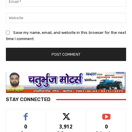
Web
Save my name, email, and website in this browser for the next
time I comment.
STAY CONNECTED
0
3,912
0