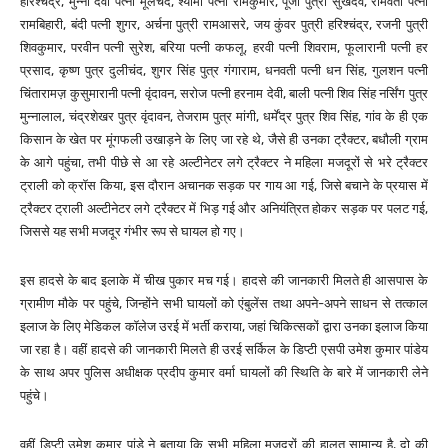
हरिश्चंद्र, मुन्नी देवी पत्नी मूलचंद, श्यामा पत्नी रामकुमार, पूजा पुत्री सुखदेव, रामवती पत्नी
रामबिहारी, बंदी पत्नी शुगर, अर्चना पुत्री रामआसरे, जय कुंवर पुत्री हरिश्चंद्र, रजनी पुत्री
शिवकुमार, परवीन पत्नी सुरेश, बरिया पत्नी कफलू, हरवी पत्नी शिवराम, फूलारानी पत्नी हर
प्रसाद, कृष्ण पुत्र दुलीचंद, शुगर सिंह पुत्र गंगाराम, धनवती पत्नी धन सिंह, गुलशन पत्नी
चिंतारामज़ कुसुमारानी पत्नी वृंदावन, सरोज पत्नी हरनाम देवी, बाली पत्नी शिव सिंह नर्सिंग पुत्र
मुन्नालाल, चंद्रशेखर पुत्र वृंदावन, तेजराम पुत्र मांगी, धर्मेंद्र पुत्र शिव सिंह, गांव के ही एक
किसान के खेत पर मूंगफली उखाड़ने के लिए जा रहे थे, जैसे ही उनका ट्रैक्टर, बधौली ग्राम
के आगे पहुंचा, तभी पीछे से आ रहे अल्टीनेटर लगे ट्रैक्टर ने महिला मजदूरों से भरे ट्रैक्टर
ट्राली को क्रॉस किया, इस दौरान अचानक सड़क पर गाय आ गई, जिसे बचाने के प्रयास में
ट्रैक्टर ट्राली अल्टीनेटर लगे ट्रैक्टर में भिड़ गई और अनियंत्रित होकर सड़क पर पलट गई,
जिससे यह सभी मजदूर गंभीर रूप से घायल हो गए।
इस हादसे के बाद इलाके में चीख पुकार मच गई। हादसे की जानकारी मिलते ही आसपास के
ग्रामीण मौके पर पहुंचे, जिन्होंने सभी घायलों को एंबुलेंस तथा अपने-अपने साधन से तत्काल
इलाज के लिए मेडिकल कॉलेज उरई में भर्ती कराया, जहां चिकित्सकों द्वारा उनका इलाज किया
जा रहा है। वहीं हादसे की जानकारी मिलते ही उरई सर्किल के डिप्टी एसपी उमेश कुमार पांडेय
के साथ अपर पुलिस अधीक्षक प्रदीप कुमार वर्मा घायलों की स्थिति के बारे में जानकारी लेने
पहुंचे।
वहीं डिप्टी उमेश कुमार पांडे ने बताया कि सभी महिला मजदूरों की हालत सामान्य है, दो की