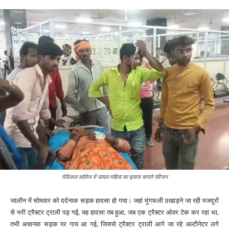
मेडिकल कॉलेज में घायल महिला का इलाज कराते परिजन
जालौन में सोमवार को दर्दनाक सड़क हादसा हो गया। जहां मूंगफली उखाड़ने जा रही मजदूरों
से भरी ट्रैक्टर ट्राली पड़ गई, यह हादसा तब हुआ, जब एक ट्रैक्टर ओवर टेक कर रहा था,
तभी अचानक सड़क पर गाय आ गई, जिससे ट्रैक्टर ट्राली आगे जा रहे अल्टीनेटर लगे