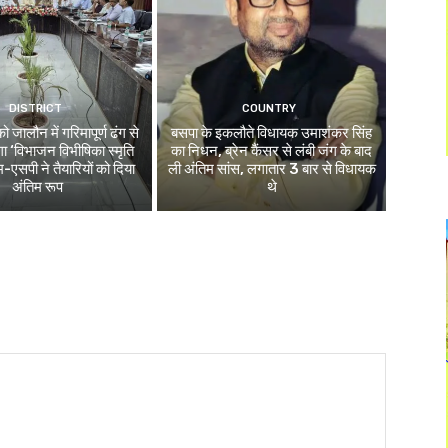
DISTRICT
COUNTRY
जालौन में गरिमापूर्ण ढंग से
बसपा के इकलौते विधायक उमाशंकर सिंह
ा ‘विभाजन विभीषिका स्मृति
का निधन, ब्रेन कैंसर से लंबी जंग के बाद
-एसपी ने तैयारियों को दिया
ली अंतिम सांस, लगातार 3 बार से विधायक
अंतिम रूप
थे