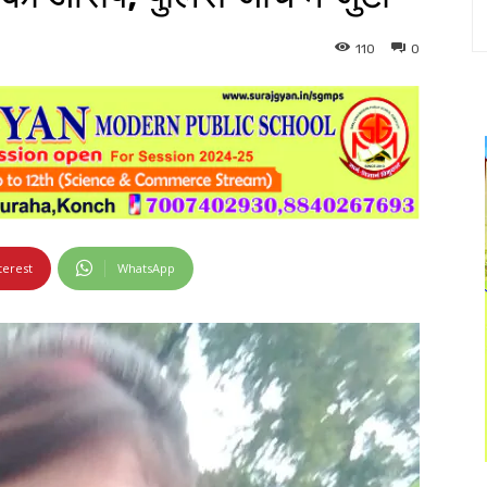
110
0
terest
WhatsApp