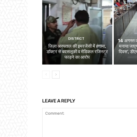
DISTRICT
14 अगस्त को 
जिला अस्पताल की इमरजेंसी में हंगामा,
मनाया जाएग
डॉक्टर से बदसलूकी व मेडिकल रजिस्टर
दिवस’, डीएम
फाड़ने का आरोप
LEAVE A REPLY