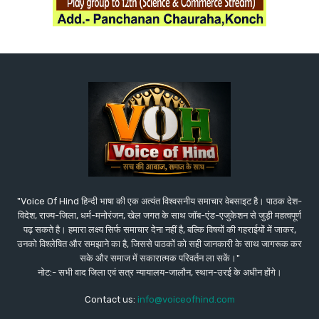
"Voice Of Hind हिन्दी भाषा की एक अत्यंत विश्वसनीय समाचार वेबसाइट है। पाठक देश-
विदेश, राज्य-जिला, धर्म-मनोरंजन, खेल जगत के साथ जॉब-एंड-एजुकेशन से जुड़ी महत्वपूर्ण
पढ़ सकते है। हमारा लक्ष्य सिर्फ समाचार देना नहीं है, बल्कि विषयों की गहराईयों में जाकर,
उनको विश्लेषित और समझाने का है, जिससे पाठकों को सही जानकारी के साथ जागरूक कर
सके और समाज में सकारात्मक परिवर्तन ला सकें।"
नोट:- सभी वाद जिला एवं सत्र न्यायालय-जालौन, स्थान-उरई के अधीन होंगे।
Contact us:
info@voiceofhind.com