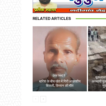
RELATED ARTICLES
DISTRICT
मूसलाधार
बारिश के बीच खेत में गिरी आकाशीय
अस्थायी पुल
बिजली, किसान की मौत
मु