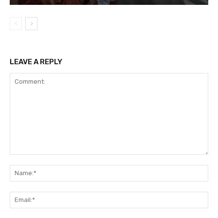
LEAVE A REPLY
Comment:
Na
Ema