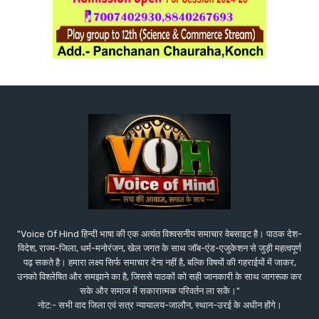
"Voice Of Hind हिन्दी भाषा की एक अत्यंत विश्वसनीय समाचार वेबसाइट है। पाठक देश-
विदेश, राज्य-जिला, धर्म-मनोरंजन, खेल जगत के साथ जॉब-एंड-एजुकेशन से जुड़ी महत्वपूर्ण
पढ़ सकते है। हमारा लक्ष्य सिर्फ समाचार देना नहीं है, बल्कि विषयों की गहराईयों में जाकर,
उनको विश्लेषित और समझाने का है, जिससे पाठकों को सही जानकारी के साथ जागरूक कर
सके और समाज में सकारात्मक परिवर्तन ला सकें।"
नोट:- सभी वाद जिला एवं सत्र न्यायालय-जालौन, स्थान-उरई के अधीन होंगे।