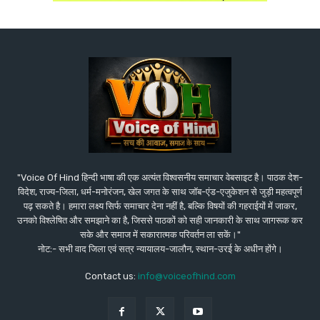
"Voice Of Hind हिन्दी भाषा की एक अत्यंत विश्वसनीय समाचार वेबसाइट है। पाठक देश-
विदेश, राज्य-जिला, धर्म-मनोरंजन, खेल जगत के साथ जॉब-एंड-एजुकेशन से जुड़ी महत्वपूर्ण
पढ़ सकते है। हमारा लक्ष्य सिर्फ समाचार देना नहीं है, बल्कि विषयों की गहराईयों में जाकर,
उनको विश्लेषित और समझाने का है, जिससे पाठकों को सही जानकारी के साथ जागरूक कर
सके और समाज में सकारात्मक परिवर्तन ला सकें।"
नोट:- सभी वाद जिला एवं सत्र न्यायालय-जालौन, स्थान-उरई के अधीन होंगे।
Contact us:
info@voiceofhind.com