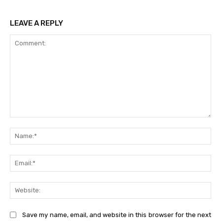
LEAVE A REPLY
Comment:
Na
Ema
Web
Save my name, email, and website in this browser for the next