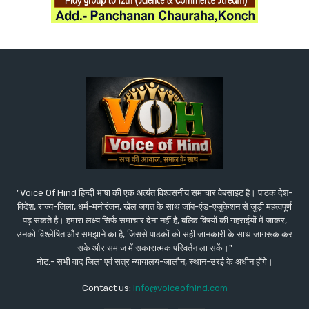
"Voice Of Hind हिन्दी भाषा की एक अत्यंत विश्वसनीय समाचार वेबसाइट है। पाठक देश-
विदेश, राज्य-जिला, धर्म-मनोरंजन, खेल जगत के साथ जॉब-एंड-एजुकेशन से जुड़ी महत्वपूर्ण
पढ़ सकते है। हमारा लक्ष्य सिर्फ समाचार देना नहीं है, बल्कि विषयों की गहराईयों में जाकर,
उनको विश्लेषित और समझाने का है, जिससे पाठकों को सही जानकारी के साथ जागरूक कर
सके और समाज में सकारात्मक परिवर्तन ला सकें।"
नोट:- सभी वाद जिला एवं सत्र न्यायालय-जालौन, स्थान-उरई के अधीन होंगे।
Contact us:
info@voiceofhind.com