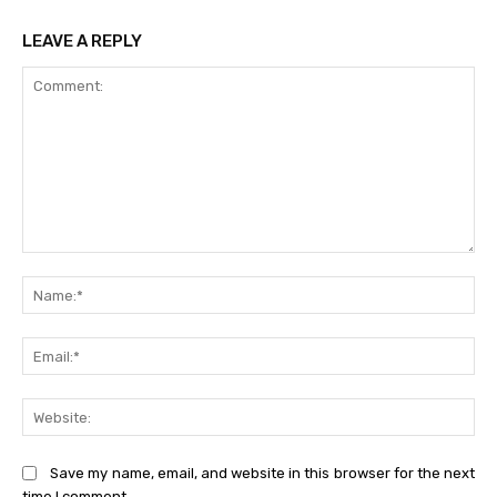
LEAVE A REPLY
Comment:
Na
Ema
Web
Save my name, email, and website in this browser for the next
time I comment.