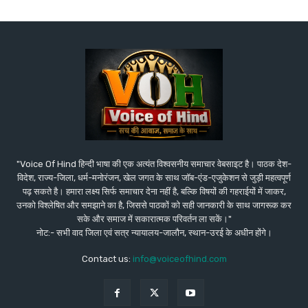
"Voice Of Hind हिन्दी भाषा की एक अत्यंत विश्वसनीय समाचार वेबसाइट है। पाठक देश-
विदेश, राज्य-जिला, धर्म-मनोरंजन, खेल जगत के साथ जॉब-एंड-एजुकेशन से जुड़ी महत्वपूर्ण
पढ़ सकते है। हमारा लक्ष्य सिर्फ समाचार देना नहीं है, बल्कि विषयों की गहराईयों में जाकर,
उनको विश्लेषित और समझाने का है, जिससे पाठकों को सही जानकारी के साथ जागरूक कर
सके और समाज में सकारात्मक परिवर्तन ला सकें।"
नोट:- सभी वाद जिला एवं सत्र न्यायालय-जालौन, स्थान-उरई के अधीन होंगे।
Contact us:
info@voiceofhind.com