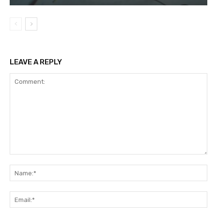
LEAVE A REPLY
Comment:
Na
Ema