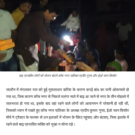
बाढ़ प्रभावित लोगों को भोजन बांटते कोंच नगर पालिका प्रदीप गुप्ता और ईओ पवन किशोर
जालौन में मंगलवार रात को हुई मूसलाधार बारिश के कारण करई बांध का पानी ओवरफ्लो हो
गया था, जिस कारण कोंच नगर से निकले मलंगा नाले में बाढ़ आ जाने से नगर के तीन मोहल्ले में
जलभराव हो गया था, इसके बाद वहां रहने वाले लोगों को आवागमन में परेशानी हो रही थी,
जिसको ध्यान में रखते हुए कोंच नगर पालिका के अध्यक्ष प्रदीप कुमार गुप्ता, ईओ पवन किशोर
मौर्य ने ट्रैक्टर के माध्यम से उन इलाकों में भोजन के पैकेट पहुंचाए और बंटवाए, जिस इलाके में
रहने वाले बाढ़ प्रभावित व्यक्ति को भूखा न सोना पड़े।