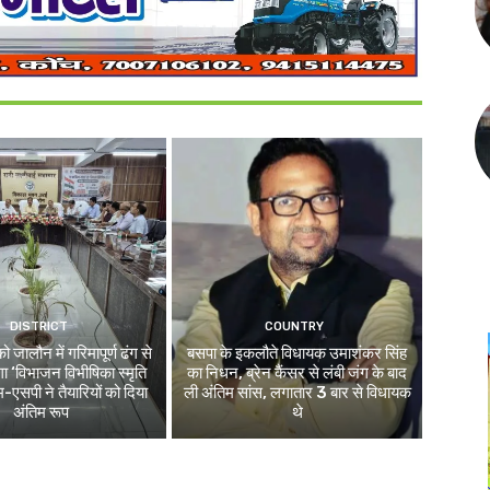
DISTRICT
COUNTRY
जालौन में गरिमापूर्ण ढंग से
बसपा के इकलौते विधायक उमाशंकर सिंह
ा ‘विभाजन विभीषिका स्मृति
का निधन, ब्रेन कैंसर से लंबी जंग के बाद
-एसपी ने तैयारियों को दिया
ली अंतिम सांस, लगातार 3 बार से विधायक
अंतिम रूप
थे