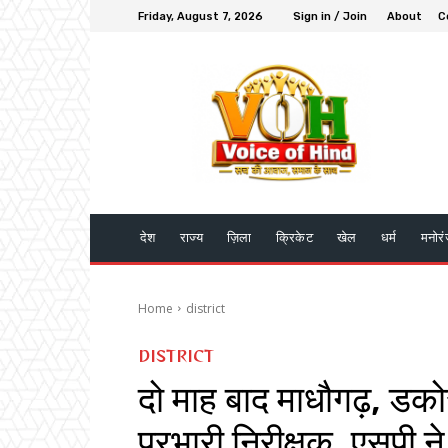
Friday, August 7, 2026
Sign in / Join
About
C
देश
राज्य
ज़िला
क्रिकेट
खेल
धर्म
मनोर
Home
district
DISTRICT
दो माह बाद माधौगढ़, डक
प्रभारी निरीक्षक, एसपी ने