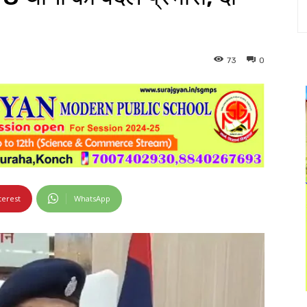
73
0
terest
WhatsApp