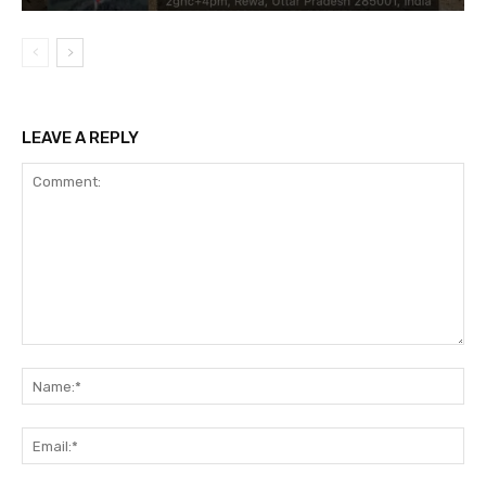
LEAVE A REPLY
Comment:
Na
Ema