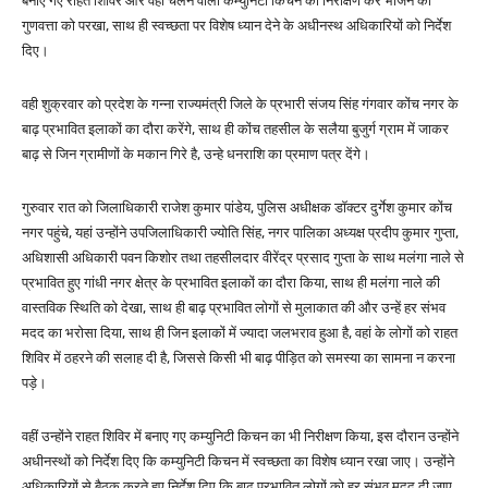
बनाए गए राहत शिविर और वहां चलने वाली कम्युनिटी किचन का निरीक्षण कर भोजन की
गुणवत्ता को परखा, साथ ही स्वच्छता पर विशेष ध्यान देने के अधीनस्थ अधिकारियों को निर्देश
दिए।
वही शुक्रवार को प्रदेश के गन्ना राज्यमंत्री जिले के प्रभारी संजय सिंह गंगवार कोंच नगर के
बाढ़ प्रभावित इलाकों का दौरा करेंगे, साथ ही कोंच तहसील के सलैया बुजुर्ग ग्राम में जाकर
बाढ़ से जिन ग्रामीणों के मकान गिरे है, उन्हे धनराशि का प्रमाण पत्र देंगे।
गुरुवार रात को जिलाधिकारी राजेश कुमार पांडेय, पुलिस अधीक्षक डॉक्टर दुर्गेश कुमार कोंच
नगर पहुंचे, यहां उन्होंने उपजिलाधिकारी ज्योति सिंह, नगर पालिका अध्यक्ष प्रदीप कुमार गुप्ता,
अधिशासी अधिकारी पवन किशोर तथा तहसीलदार वीरेंद्र प्रसाद गुप्ता के साथ मलंगा नाले से
प्रभावित हुए गांधी नगर क्षेत्र के प्रभावित इलाकों का दौरा किया, साथ ही मलंगा नाले की
वास्तविक स्थिति को देखा, साथ ही बाढ़ प्रभावित लोगों से मुलाकात की और उन्हें हर संभव
मदद का भरोसा दिया, साथ ही जिन इलाकों में ज्यादा जलभराव हुआ है, वहां के लोगों को राहत
शिविर में ठहरने की सलाह दी है, जिससे किसी भी बाढ़ पीड़ित को समस्या का सामना न करना
पड़े।
वहीं उन्होंने राहत शिविर में बनाए गए कम्युनिटी किचन का भी निरीक्षण किया, इस दौरान उन्होंने
अधीनस्थों को निर्देश दिए कि कम्युनिटी किचन में स्वच्छता का विशेष ध्यान रखा जाए। उन्होंने
अधिकारियों से बैठक करते हुए निर्देश दिए कि बाढ़ प्रभावित लोगों को हर संभव मदद दी जाए,