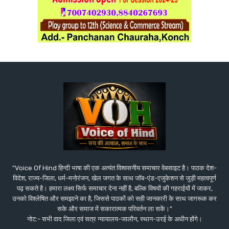
"Voice Of Hind हिन्दी भाषा की एक अत्यंत विश्वसनीय समाचार वेबसाइट है। पाठक देश-
विदेश, राज्य-जिला, धर्म-मनोरंजन, खेल जगत के साथ जॉब-एंड-एजुकेशन से जुड़ी महत्वपूर्ण
पढ़ सकते है। हमारा लक्ष्य सिर्फ समाचार देना नहीं है, बल्कि विषयों की गहराईयों में जाकर,
उनको विश्लेषित और समझाने का है, जिससे पाठकों को सही जानकारी के साथ जागरूक कर
सके और समाज में सकारात्मक परिवर्तन ला सकें।"
नोट:- सभी वाद जिला एवं सत्र न्यायालय-जालौन, स्थान-उरई के अधीन होंगे।