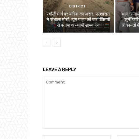
DISTRICT
रगौली मार्ग पर बारिश का असर, प्रशासन
थाना समाध
ने संभाला मोर्चा, ह्यूम पाइप की चार पंक्तियों
सुनीं फर
से बनाया अस्थायी डायवर्जन
शिकायतों म
LEAVE A REPLY
Comment:
Name:*