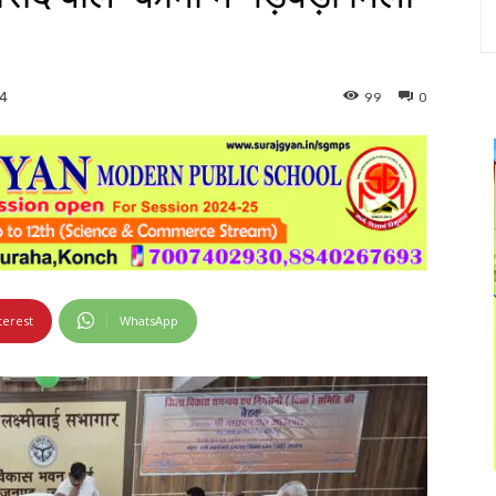
99
0
4
terest
WhatsApp