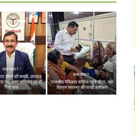
DISTRICT
DISTRICT
से पर डीएम की सख्ती, उपखंड
ाए गए; अवर अभियंता पर भी
राजकीय मेडिकल कॉलेज पहुंचे डीएम, दवा
गिरी गाज
वितरण व्यवस्था की परखी हकीकत