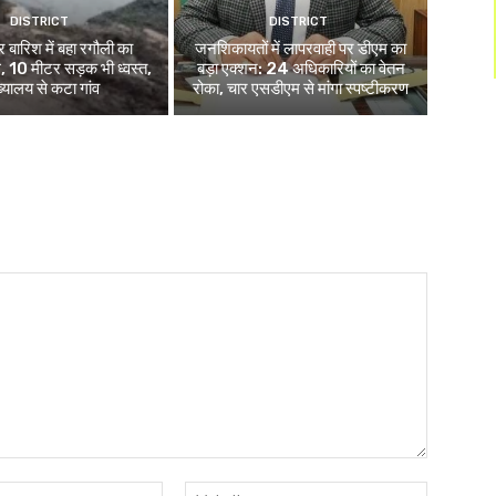
DISTRICT
DISTRICT
 बारिश में बहा रगौली का
जनशिकायतों में लापरवाही पर डीएम का
, 10 मीटर सड़क भी ध्वस्त,
बड़ा एक्शन: 24 अधिकारियों का वेतन
ख्यालय से कटा गांव
रोका, चार एसडीएम से मांगा स्पष्टीकरण
Email:*
Website: