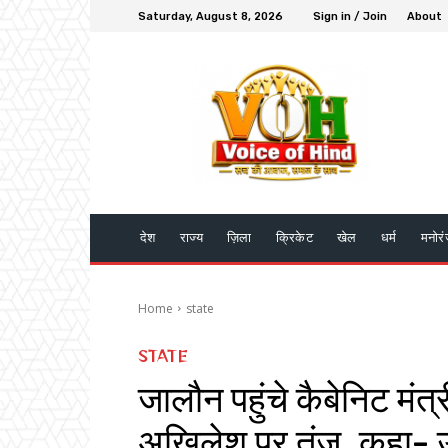
Saturday, August 8, 2026
Sign in / Join
About
देश
राज्य
ज़िला
क्रिकेट
खेल
धर्म
मनोर
Home
state
STATE
जालौन पहुंचे कैबेनिट मंत
अखिलेश पर तंज, कहा- 