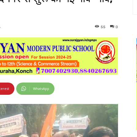
55
0
4
terest
WhatsApp