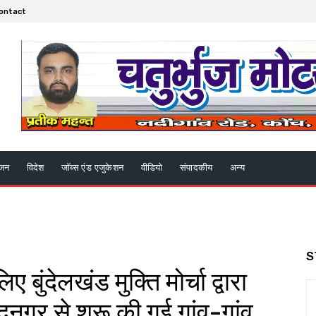
ontact
ंजन
विदेश
जॉब्स एंड एजुकेशन
वीडियो
संपादकीय
अन्य
S
 बुंदेलखंड मुक्ति मोर्चा द्वारा
ं सैदनगर से शुरू की गई गांव-गांव,