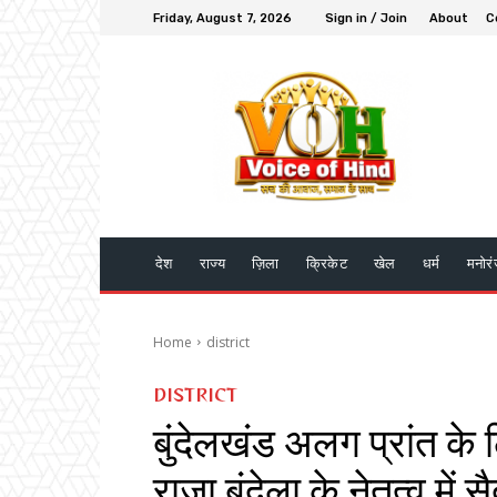
Friday, August 7, 2026
Sign in / Join
About
C
देश
राज्य
ज़िला
क्रिकेट
खेल
धर्म
मनोर
Home
district
DISTRICT
बुंदेलखंड अलग प्रांत के लिए
राजा बुंदेला के नेतृत्व मे