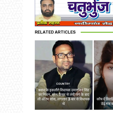
RELATED ARTICLES
COUNTRY
बसपा के इकलौते विधायक उमाशंकर सिंह
का निधन, ब्रेन कैंसर से लंबी जंग के बाद
ली अंतिम सांस, लगातार 3 बार से विधायक
कोंच में विव
थे
डेढ़ माह 