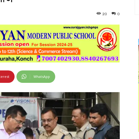
20
0
terest
WhatsApp