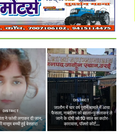
DISTRICT
जालौन में चार वर्ष पुराने मामले में आया
DISTRICT
फैसला, नाबालिग को बहला-फुसलाकर ले
ाहिता ने फांसी लगाकर दी जान,
जाने के दोषी को 10 साल का कठोर
की मासूम बच्ची हुई बेसहारा
कारावास, पॉक्सो कोर्ट...