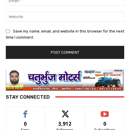
Web
Save my name, email, and website in this browser for the next
time I comment.
STAY CONNECTED
0
3,912
0
Fans
Followers
Subscribers