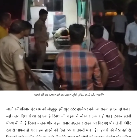
हादसे की बाद घायल को अस्पताल पहुंचे पुलिस कर्मी और राहगीर
जालौन में शनिवार देर शाम को जोल्हूपुर हमीरपुर स्टेट हाईवे पर दर्दनाक सड़क हादसा हो गया।
यहां गलत दिशा से आ रहे एक ई-रिक्शा की बाइक से जोरदार टक्कर हो गई। टक्कर इतनी
भीषण थी कि ई-रिक्शा चालक और बाइक सवार उछलकर सड़क पर गिर गए और तीनों गंभीर
रूप से घायल हो गए। इस हादसे को देख अफरा तफरी मच गई। हादसे को देख वहां से