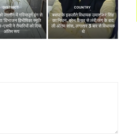
DISTRICT
COUNTRY
जालौन में गरिमापूर्ण ढंग से
बसपा के इकलौते विधायक उमाशंकर सिंह
ा ‘विभाजन विभीषिका स्मृति
का निधन, ब्रेन कैंसर से लंबी जंग के बाद
-एसपी ने तैयारियों को दिया
ली अंतिम सांस, लगातार 3 बार से विधायक
अंतिम रूप
थे