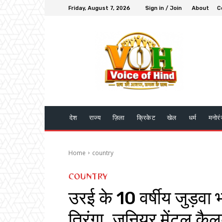
Friday, August 7, 2026
Sign in / Join
About
C
देश
राज्य
ज़िला
क्रिकेट
खेल
धर्म
मनोर
Home
country
COUNTRY
उरई के 10 वर्षीय जुड़वा भ
तिरंगा, जूनियर मेंटल कैलक