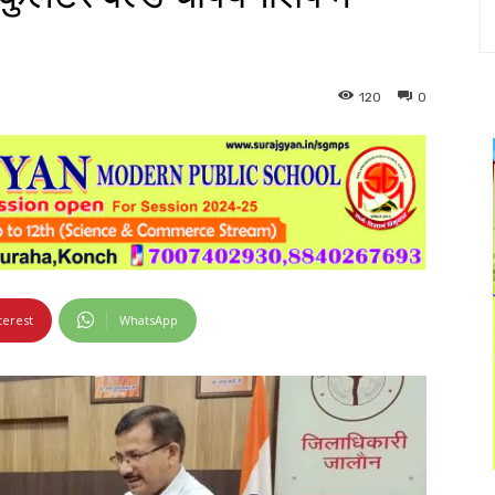
120
0
terest
WhatsApp