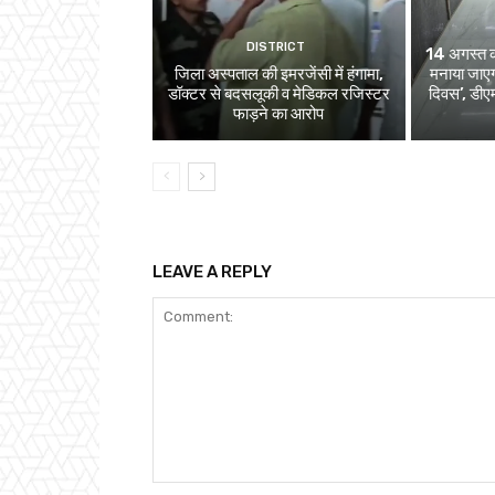
DISTRICT
14 अगस्त को 
जिला अस्पताल की इमरजेंसी में हंगामा,
मनाया जाएग
डॉक्टर से बदसलूकी व मेडिकल रजिस्टर
दिवस’, डीएम
फाड़ने का आरोप
LEAVE A REPLY
Comment: